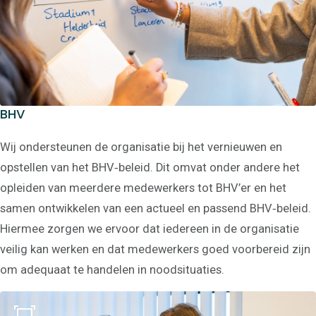
HR
BHV
HR-beleid
HR-advies
HR-Quickscan
Wij ondersteunen de organisatie bij het vernieuwen en
Personeelshandboek
opstellen van het BHV‑beleid. Dit omvat onder andere het
Risico-Inventarisatie
en Evaluatie
opleiden van meerdere medewerkers tot BHV’er en het
Ondersteuning bij
samen ontwikkelen van een actueel en passend BHV‑beleid.
personeelsgesprekken
Functiehuis &
Hiermee zorgen we ervoor dat iedereen in de organisatie
Salarishuis
Gesprekscyclus
veilig kan werken en dat medewerkers goed voorbereid zijn
personeel opstellen
om adequaat te handelen in noodsituaties.
Opstellen
verzuimreglement
Recruitment