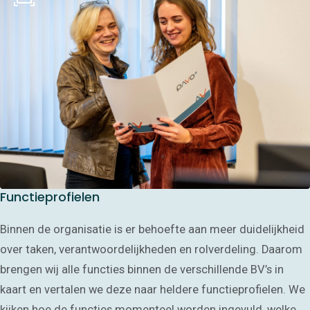
Administratie
Salarisadministratie
Financiële
administratie
All-in administratie
Waarmee kunnen
wij helpen?
Vestigingen
Noord-Holland
Limburg
Zuidwest
Over ons
HR-quickscan
Functieprofielen
aanvragen
Veelgestelde vragen
Binnen de organisatie is er behoefte aan meer duidelijkheid
Cases
over taken, verantwoordelijkheden en rolverdeling. Daarom
Blogs
brengen wij alle functies binnen de verschillende BV’s in
Contact
kaart en vertalen we deze naar heldere functieprofielen. We
kijken hoe de functies momenteel worden ingevuld, welke