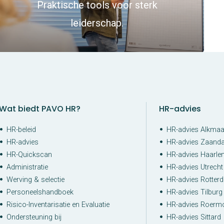
Praktische tools voor sterk
leiderschap.
Wat biedt PAVO HR?
HR-advies
HR-beleid
HR-advies Alkmaa
HR-advies
HR-advies Zaand
HR-Quickscan
HR-advies Haarle
Administratie
HR-advies Utrecht
Werving & selectie
HR-advies Rotter
Personeelshandboek
HR-advies Tilburg
Risico-Inventarisatie en Evaluatie
HR-advies Roerm
Ondersteuning bij
HR-advies Sittard