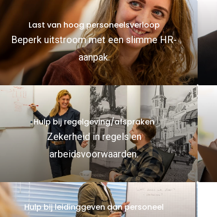
Last van hoog personeelsverloop
Beperk uitstroom met een slimme HR-
aanpak.
Hulp bij regelgeving/afspraken
Zekerheid in regels en
arbeidsvoorwaarden.
Hulp bij leidinggeven aan personeel