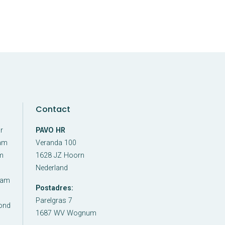
Financiële administratie
All-in administratie
Waarmee kunnen wij helpen?
Vestigingen
Noord-Holland
Limburg
Zuidwest
Over ons
Contact
HR-quickscan
r
PAVO HR
aanvragen
am
Veranda 100
m
1628 JZ Hoorn
Veelgestelde
Nederland
dam
Postadres:
vragen
Parelgras 7
ond
1687 WV Wognum