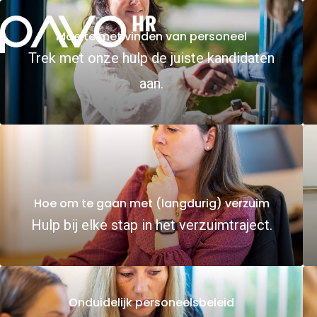
Moeite met vinden van personeel
Trek met onze hulp de juiste kandidaten
aan.
Hoe om te gaan met (langdurig) verzuim
Hulp bij elke stap in het verzuimtraject.
Onduidelijk personeelsbeleid