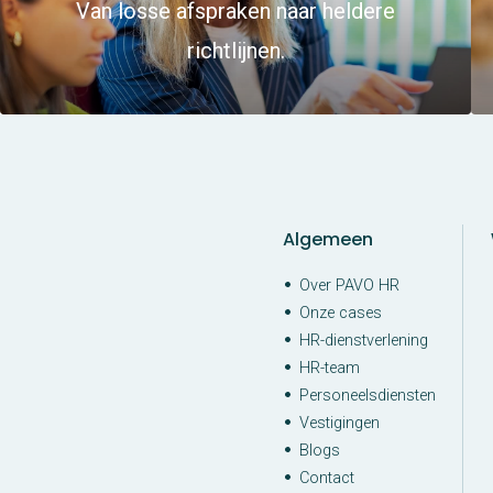
Van losse afspraken naar heldere
richtlijnen.
Algemeen
Over PAVO HR
Onze cases
HR-dienstverlening
HR-team
Personeelsdiensten
Vestigingen
Blogs
Contact